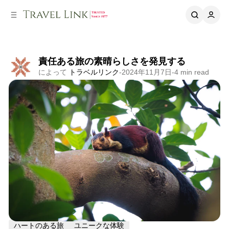
ー
ツ
へ
へ
ス
ス
キ
キ
ッ
ッ
プ
プ
責任ある旅の素晴らしさを発見する
によって
トラベルリンク
-
2024年11月7日
-
4 min read
シェア
経験
ローカル・コネクション
自然と野生動物
ハートのある旅
ユニークな体験