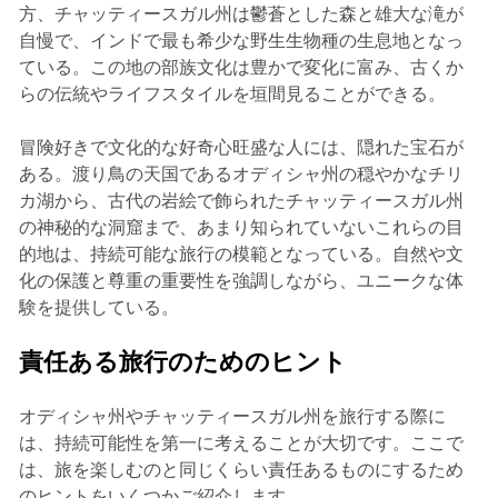
方、チャッティースガル州は鬱蒼とした森と雄大な滝が
自慢で、インドで最も希少な野生生物種の生息地となっ
ている。この地の部族文化は豊かで変化に富み、古くか
らの伝統やライフスタイルを垣間見ることができる。
冒険好きで文化的な好奇心旺盛な人には、隠れた宝石が
ある。渡り鳥の天国であるオディシャ州の穏やかなチリ
カ湖から、古代の岩絵で飾られたチャッティースガル州
の神秘的な洞窟まで、あまり知られていないこれらの目
的地は、持続可能な旅行の模範となっている。自然や文
化の保護と尊重の重要性を強調しながら、ユニークな体
験を提供している。
責任ある旅行のためのヒント
オディシャ州やチャッティースガル州を旅行する際に
は、持続可能性を第一に考えることが大切です。ここで
は、旅を楽しむのと同じくらい責任あるものにするため
のヒントをいくつかご紹介します。