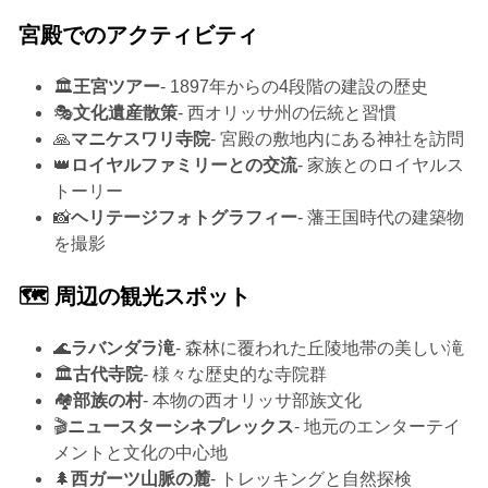
宮殿でのアクティビティ
🏛️
王宮ツアー
- 1897年からの4段階の建設の歴史
🎭
文化遺産散策
- 西オリッサ州の伝統と習慣
🙏
マニケスワリ寺院
- 宮殿の敷地内にある神社を訪問
👑
ロイヤルファミリーとの交流
- 家族とのロイヤルス
トーリー
📸
ヘリテージフォトグラフィー
- 藩王国時代の建築物
を撮影
🗺️ 周辺の観光スポット
🌊
ラバンダラ滝
- 森林に覆われた丘陵地帯の美しい滝
🏛️
古代寺院
- 様々な歴史的な寺院群
🏘️
部族の村
- 本物の西オリッサ部族文化
🎬
ニュースターシネプレックス
- 地元のエンターテイ
メントと文化の中心地
🌲
西ガーツ山脈の麓
- トレッキングと自然探検