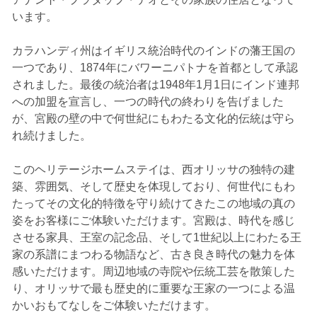
います。
カラハンディ州はイギリス統治時代のインドの藩王国の
一つであり、1874年にバワーニパトナを首都として承認
されました。最後の統治者は1948年1月1日にインド連邦
への加盟を宣言し、一つの時代の終わりを告げました
が、宮殿の壁の中で何世紀にもわたる文化的伝統は守ら
れ続けました。
このヘリテージホームステイは、西オリッサの独特の建
築、雰囲気、そして歴史を体現しており、何世代にもわ
たってその文化的特徴を守り続けてきたこの地域の真の
姿をお客様にご体験いただけます。宮殿は、時代を感じ
させる家具、王室の記念品、そして1世紀以上にわたる王
家の系譜にまつわる物語など、古き良き時代の魅力を体
感いただけます。周辺地域の寺院や伝統工芸を散策した
り、オリッサで最も歴史的に重要な王家の一つによる温
かいおもてなしをご体験いただけます。