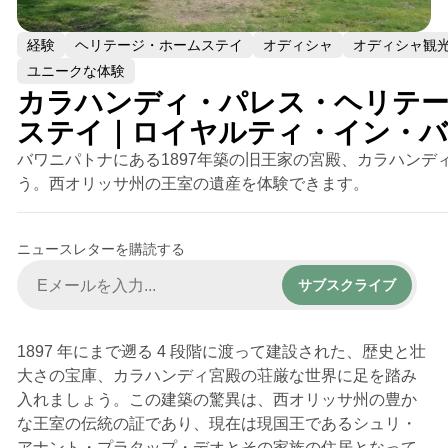
経験
ヘリテージ・ホームステイ
オディシャ
オディシャ観
ユニークな体験
カラハンディ・パレス・ヘリテ
ステイ｜ロイヤルティ・イン・
バワニパトナにある1897年築の旧王家の宮殿、カラハンデ
う。西オリッサ州の王室の遺産を体験できます。
ニュースレターを購読する
サブスクライブ
1897 年にまで遡る 4 段階に渡って建設された、歴史と壮
大さの宝庫、カラハンディ宮殿の荘厳な世界に足を踏み
入れましょう。この建築の驚異は、西オリッサ州の豊か
な王室の伝統の証であり、現在は現国王であるシュリ・
アナント・プラタップ・デオとその家族の住居となって