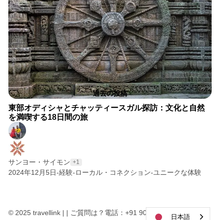
投稿
3分で読める
過去の投稿
東部オディシャとチャッティースガル探訪：文化と自然
を満喫する18日間の旅
サンヨー・サイモン
+1
2024年12月5日
-
経験
-
ローカル・コネクション
-
ユニークな体験
© 2025 travellink | | ご質問は？電話：+91 9078547077
日本語