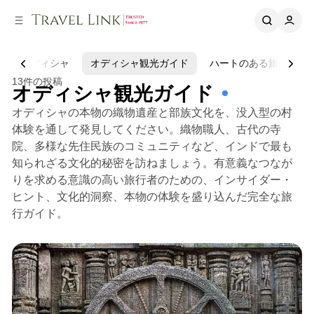
ー
ツ
へ
へ
ス
ス
キ
キ
オディシャ
オディシャ観光ガイド
ハートのある旅
ユ
ッ
ッ
プ
プ
13件の投稿
オディシャ観光ガイド
オディシャの本物の織物遺産と部族文化を、没入型の村
体験を通して発見してください。織物職人、古代の寺
院、多様な先住民族のコミュニティなど、インドで最も
知られざる文化的秘密を訪ねましょう。有意義なつなが
りを求める意識の高い旅行者のための、インサイダー・
ヒント、文化的洞察、本物の体験を盛り込んだ完全な旅
行ガイド。